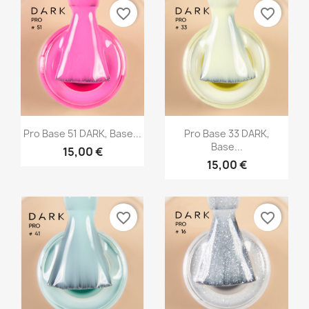
favorite_border
favorite_border
Vista rápida
Vista rápida


Pro Base 51 DARK, Base...
Pro Base 33 DARK,
Base...
15,00 €
15,00 €
favorite_border
favorite_border