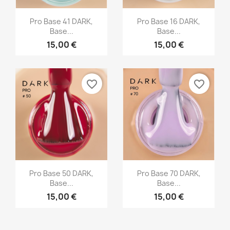
Vista rápida
Vista rápida


Pro Base 41 DARK,
Pro Base 16 DARK,
Base...
Base...
15,00 €
15,00 €
favorite_border
favorite_border
Vista rápida
Vista rápida


Pro Base 50 DARK,
Pro Base 70 DARK,
Base...
Base...
15,00 €
15,00 €