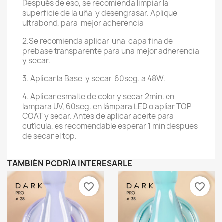
Después de eso, se recomienda limpiar la
superficie de la uña y desengrasar. Aplique
ultrabond, para mejor adherencia
2.Se recomienda aplicar una capa fina de
prebase transparente para una mejor adherencia
y secar.
3. Aplicar la Base y secar 60seg. a 48W.
4. Aplicar esmalte de color y secar 2min. en
lampara UV, 60seg. en lámpara LED o apliar TOP
COAT y secar. Antes de aplicar aceite para
cutícula, es recomendable esperar 1 min despues
de secar el top.
TAMBIÉN PODRÍA INTERESARLE
favorite_border
favorite_border