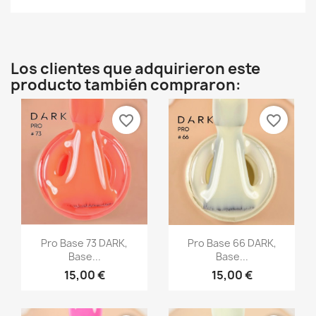
Los clientes que adquirieron este
producto también compraron:
favorite_border
favorite_border
Vista rápida
Vista rápida


Pro Base 73 DARK,
Pro Base 66 DARK,
Base...
Base...
15,00 €
15,00 €