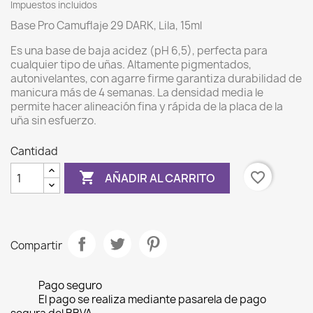
Impuestos incluidos
Base Pro Camuflaje 29 DARK, Lila, 15ml
Es una base de baja acidez (pH 6,5), perfecta para
cualquier tipo de uñas. Altamente pigmentados,
autonivelantes, con agarre firme garantiza durabilidad de
manicura más de 4 semanas. La densidad media le
permite hacer alineación fina y rápida de la placa de la
uña sin esfuerzo.
Cantidad

favorite_border
AÑADIR AL CARRITO
Compartir
Pago seguro
El pago se realiza mediante pasarela de pago