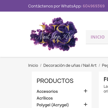
Contáctenos por WhatsApp:
604969369
INICIO
Inicio
Decoración de uñas / Nail Art
Peg
F
PRODUCTOS
La

Accesorios
or
Acrílicos

Polygel (Acrygel)