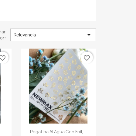
nar

Relevancia
or:
vorite_border
favorite_border
Vista rápida

.
Pegatina Al Agua Con Foil,...