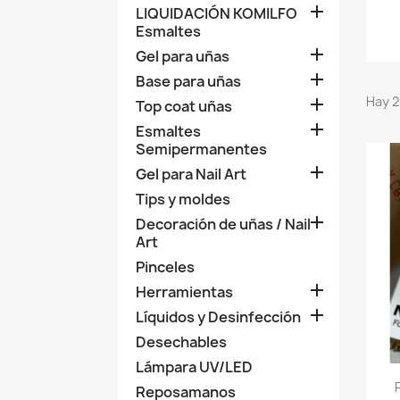

LIQUIDACIÓN KOMILFO
Esmaltes

Gel para uñas

Base para uñas
Hay 2

Top coat uñas

Esmaltes
Semipermanentes

Gel para Nail Art
Tips y moldes

Decoración de uñas / Nail
Art
Pinceles

Herramientas

Líquidos y Desinfección
Desechables
Lámpara UV/LED
Reposamanos