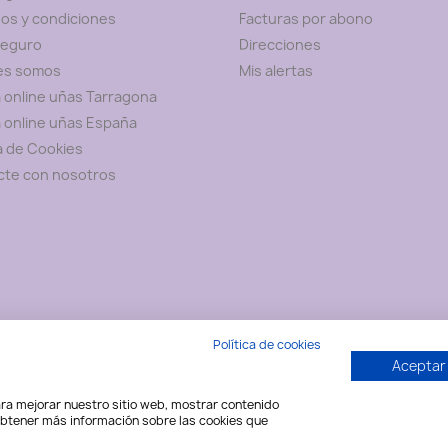
os y condiciones
Facturas por abono
seguro
Direcciones
es somos
Mis alertas
 online uñas Tarragona
 online uñas España
ca de Cookies
cte con nosotros
Política de cookies
Aceptar
para mejorar nuestro sitio web, mostrar contenido
 obtener más información sobre las cookies que
© 2026 - Nail Shop Art - Disseny web: Informàtica CRC