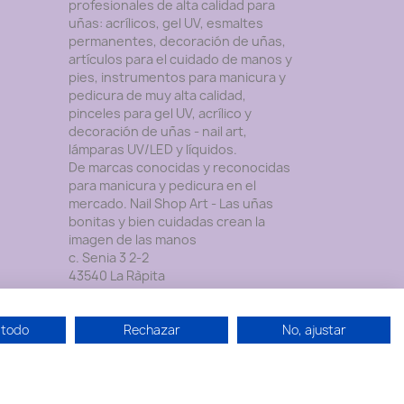
profesionales de alta calidad para
uñas: acrílicos, gel UV, esmaltes
permanentes, decoración de uñas,
artículos para el cuidado de manos y
pies, instrumentos para manicura y
pedicura de muy alta calidad,
pinceles para gel UV, acrílico y
decoración de uñas - nail art,
lámparas UV/LED y lí­quidos.
De marcas conocidas y reconocidas
para manicura y pedicura en el
mercado. Nail Shop Art - Las uñas
bonitas y bien cuidadas crean la
imagen de las manos
c. Senia 3 2-2
43540 La Ràpita
Tarragona
España
 todo
Rechazar
No, ajustar
Contáctenos por WhatsApp:
604969369
Envíenos un mensaje de correo
electrónico:
info@nailshopart.com