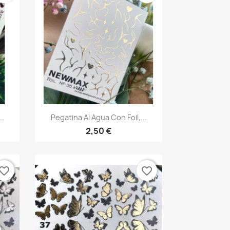
Vista rápida

..
Pegatina Al Agua Con Foil,...
2,50 €
vorite_border
favorite_border