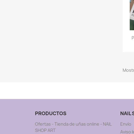
P
Mostr
PRODUCTOS
NAIL
Ofertas - Tienda de uñas online - NAIL
Envío
SHOP ART
Aviso l