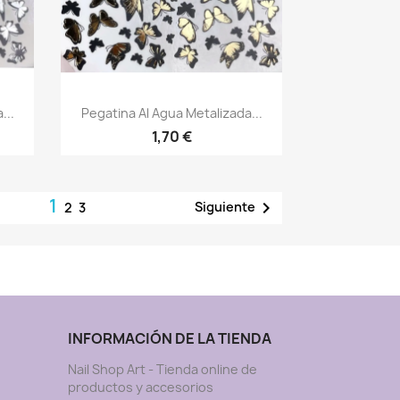
Vista rápida

...
Pegatina Al Agua Metalizada...
1,70 €
1

Siguiente
2
3
INFORMACIÓN DE LA TIENDA
Nail Shop Art - Tienda online de
productos y accesorios