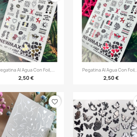
Vista rápida
Vista rápida


egatina Al Agua Con Foil,...
Pegatina Al Agua Con Foil,.
2,50 €
2,50 €
favorite_border
fa