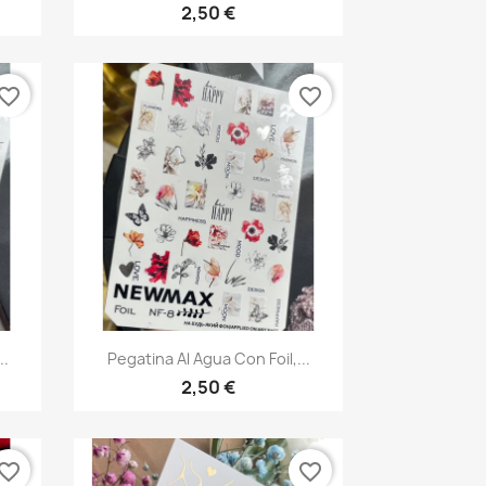
2,50 €
vorite_border
favorite_border
Vista rápida

..
Pegatina Al Agua Con Foil,...
2,50 €
vorite_border
favorite_border