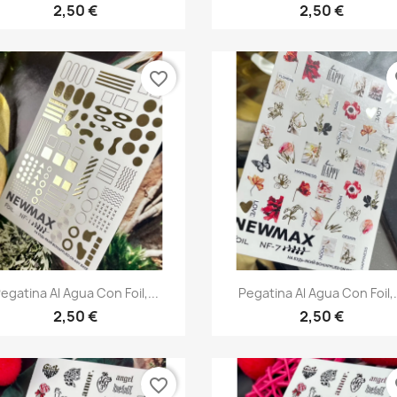
2,50 €
2,50 €
favorite_border
fa
Vista rápida
Vista rápida


egatina Al Agua Con Foil,...
Pegatina Al Agua Con Foil,.
2,50 €
2,50 €
favorite_border
fa