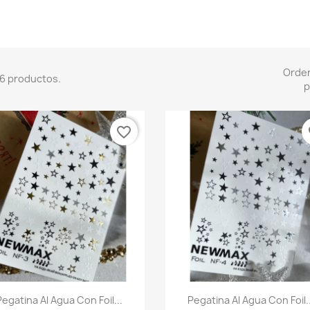
Orde
6 productos.
p
favorite_border
fa
Vista rápida
Vista rápida


Pegatina Al Agua Con Foil...
Pegatina Al Agua Con Foil..