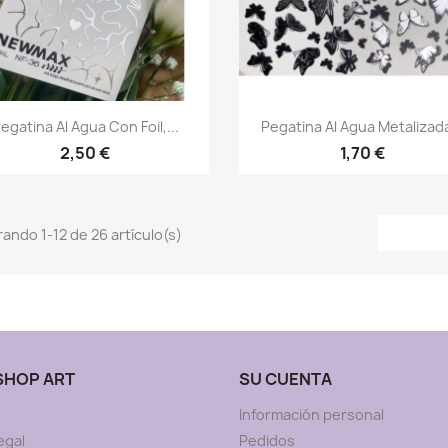
Vista rápida
Vista rápida


egatina Al Agua Con Foil,...
Pegatina Al Agua Metalizada
2,50 €
1,70 €
ando 1-12 de 26 artículo(s)
 SHOP ART
SU CUENTA
Información personal
egal
Pedidos