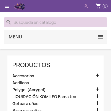
shopping_cart


(0)
search
MENU
PRODUCTOS

Accesorios
Acrílicos

Polygel (Acrygel)

LIQUIDACIÓN KOMILFO Esmaltes

Gel para uñas

Base para uñas