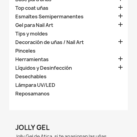

Top coat uñas

Esmaltes Semipermanentes

Gel para Nail Art
Tips y moldes

Decoración de uñas / Nail Art
Pinceles

Herramientas

Líquidos y Desinfección
Desechables
Lámpara UV/LED
Reposamanos
JOLLY GEL
Jolly Gel de Atica, si te apasionan las uñas