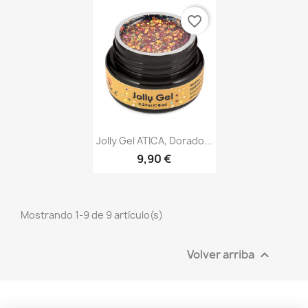
favorite_border
Vista rápida

Jolly Gel ATICA, Dorado...
9,90 €
Mostrando 1-9 de 9 artículo(s)
Volver arriba
