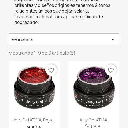
brillantes y diseños originales tenemos 9 tonos
relucientes únicos que dejan volar tu
imaginación. Ideal para aplicar tégnicas de
degradado.

Relevancia
Mostrando 1-9 de 9 artículo(s)
favorite_border
favorite_border
Vista rápida
Vista rápida


Jolly Gel ATICA, Rojo...
Jolly Gel ATICA,
Púrpura...
9,90 €