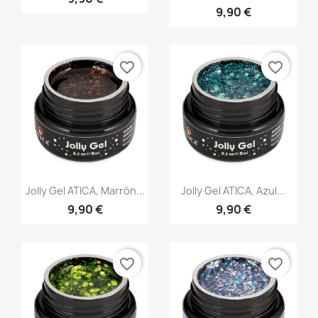
9,90 €
favorite_border
favorite_border
Vista rápida
Vista rápida


Jolly Gel ATICA, Marrón...
Jolly Gel ATICA, Azul...
9,90 €
9,90 €
favorite_border
favorite_border