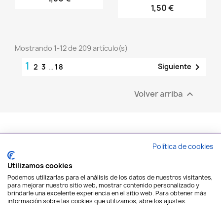
1,50 €
Mostrando 1-12 de 209 artículo(s)
1

Siguiente
2
3
…
18
Volver arriba

Política de cookies
PRODUCTOS

Utilizamos cookies
Podemos utilizarlas para el análisis de los datos de nuestros visitantes,
para mejorar nuestro sitio web, mostrar contenido personalizado y
NAIL SHOP ART

brindarle una excelente experiencia en el sitio web. Para obtener más
información sobre las cookies que utilizamos, abre los ajustes.
SU CUENTA
