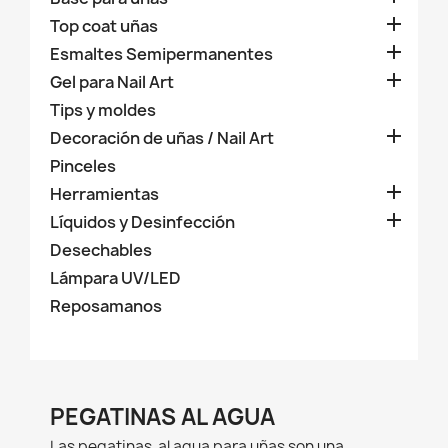

Top coat uñas

Esmaltes Semipermanentes

Gel para Nail Art
Tips y moldes

Decoración de uñas / Nail Art
Pinceles

Herramientas

Líquidos y Desinfección
Desechables
Lámpara UV/LED
Reposamanos
PEGATINAS AL AGUA
Las pegatinas al agua para uñas son una