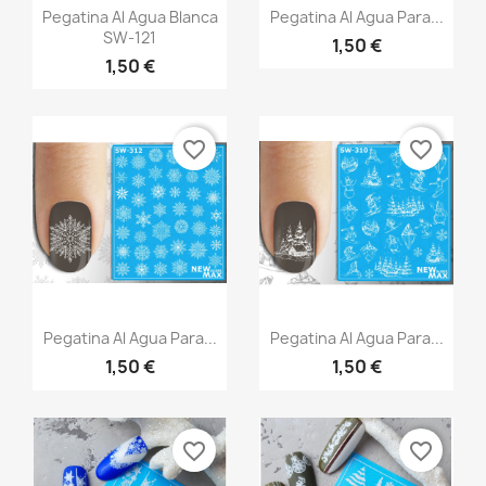
Vista rápida
Vista rápida


Pegatina Al Agua Blanca
Pegatina Al Agua Para...
SW-121
1,50 €
1,50 €
favorite_border
favorite_border
Vista rápida
Vista rápida


Pegatina Al Agua Para...
Pegatina Al Agua Para...
1,50 €
1,50 €
favorite_border
favorite_border