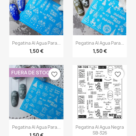
Vista rápida
Vista rápida


Pegatina Al Agua Para...
Pegatina Al Agua Para...
1,50 €
1,50 €
FUERA DE STOCK
favorite_border
favorite_border
Vista rápida
Vista rápida


Pegatina Al Agua Para...
Pegatina Al Agua Negra
SB-326
1,50 €