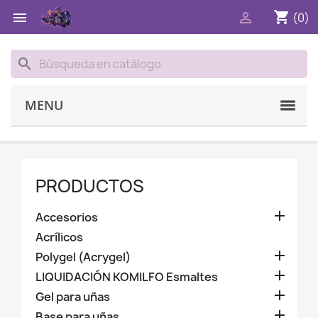
shopping_cart


(0)
search
MENU
PRODUCTOS

Accesorios
Acrílicos

Polygel (Acrygel)

LIQUIDACIÓN KOMILFO Esmaltes

Gel para uñas

Base para uñas