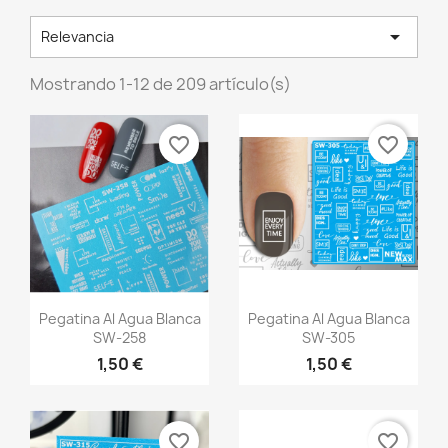

Relevancia
Mostrando 1-12 de 209 artículo(s)
favorite_border
favorite_border
Vista rápida
Vista rápida


Pegatina Al Agua Blanca
Pegatina Al Agua Blanca
SW-258
SW-305
1,50 €
1,50 €
favorite_border
favorite_border