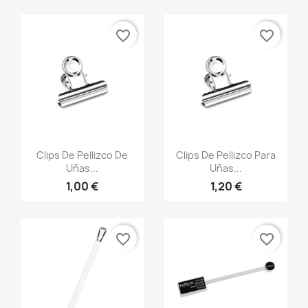
favorite_border
favorite_border
Vista rápida
Vista rápida


Clips De Pellizco De
Clips De Pellizco Para
Uñas...
Uñas...
1,00 €
1,20 €
favorite_border
favorite_border