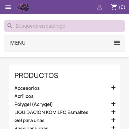
shopping_cart


(0)
search
MENU
PRODUCTOS

Accesorios
Acrílicos

Polygel (Acrygel)

LIQUIDACIÓN KOMILFO Esmaltes

Gel para uñas

Base para uñas