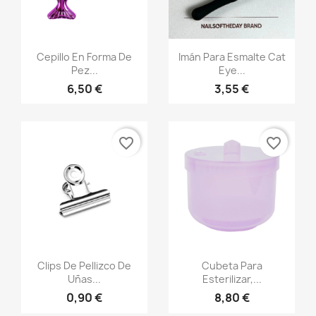
Vista rápida
Vista rápida


Cepillo En Forma De
Imán Para Esmalte Cat
Pez...
Eye...
6,50 €
3,55 €
favorite_border
favorite_border
Vista rápida
Vista rápida


Clips De Pellizco De
Cubeta Para
Uñas...
Esterilizar,...
0,90 €
8,80 €