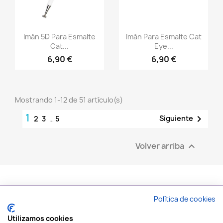
Vista rápida
Vista rápida


Imán 5D Para Esmalte
Imán Para Esmalte Cat
Cat...
Eye...
6,90 €
6,90 €
Mostrando 1-12 de 51 artículo(s)
1

Siguiente
2
3
…
5
Volver arriba

Política de cookies
PRODUCTOS

Utilizamos cookies