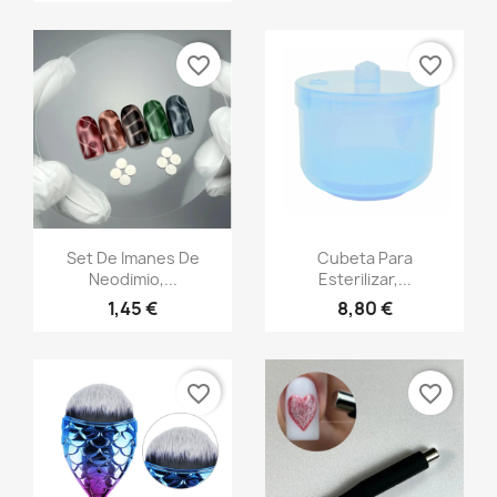
favorite_border
favorite_border
Vista rápida
Vista rápida


Set De Imanes De
Cubeta Para
Neodimio,...
Esterilizar,...
1,45 €
8,80 €
favorite_border
favorite_border