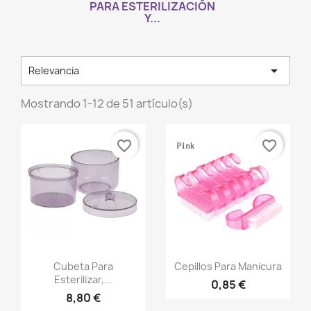
PARA ESTERILIZACIÓN
Y...

Relevancia
Mostrando 1-12 de 51 artículo(s)
favorite_border
favorite_border
Vista rápida
Vista rápida


Cubeta Para
Cepillos Para Manicura
Esterilizar,...
0,85 €
8,80 €