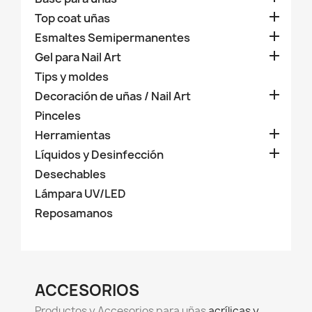

Top coat uñas

Esmaltes Semipermanentes

Gel para Nail Art
Tips y moldes

Decoración de uñas / Nail Art
Pinceles

Herramientas

Líquidos y Desinfección
Desechables
Lámpara UV/LED
Reposamanos
ACCESORIOS
Productos y Accesorios para uñas
acrílicas y