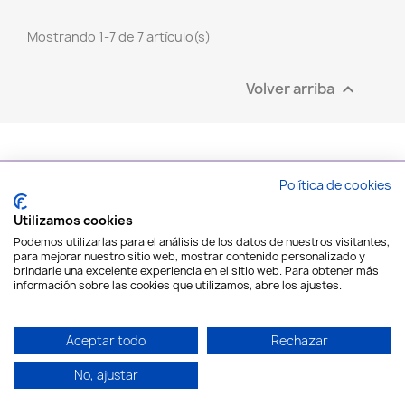
Mostrando 1-7 de 7 artículo(s)
Volver arriba

Política de cookies
PRODUCTOS

Utilizamos cookies
Podemos utilizarlas para el análisis de los datos de nuestros visitantes,
para mejorar nuestro sitio web, mostrar contenido personalizado y
NAIL SHOP ART

brindarle una excelente experiencia en el sitio web. Para obtener más
información sobre las cookies que utilizamos, abre los ajustes.
SU CUENTA

Aceptar todo
Rechazar
INFORMACIÓN DE LA TIENDA
keyboard_arrow_down
No, ajustar
© 2026 - Nail Shop Art - Disseny web: Informàtica CRC