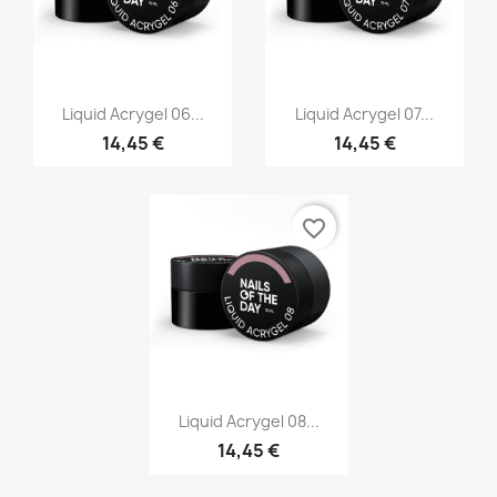
Vista rápida
Vista rápida


Liquid Acrygel 06...
Liquid Acrygel 07...
14,45 €
14,45 €
favorite_border
Vista rápida

Liquid Acrygel 08...
14,45 €