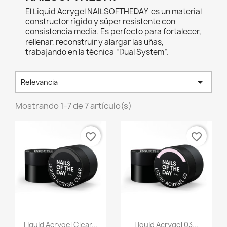
El Liquid Acrygel NAILSOFTHEDAY es un material
constructor rígido y súper resistente con
consistencia media. Es perfecto para fortalecer,
rellenar, reconstruir y alargar las uñas,
trabajando en la técnica “Dual System”.

Relevancia
Mostrando 1-7 de 7 artículo(s)
favorite_border
favorite_border
Vista rápida
Vista rápida


Liquid Acrygel Clear...
Liquid Acrygel 03...