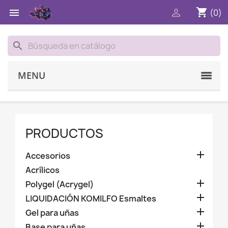
shopping_cart


(0)
search
MENU
PRODUCTOS

Accesorios
Acrílicos

Polygel (Acrygel)

LIQUIDACIÓN KOMILFO Esmaltes

Gel para uñas

Base para uñas