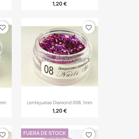
1,20 €
vorite_border
favorite_border
Vista rápida

1mm
Lentejuelas Diamond 008, 1mm
1,20 €
FUERA DE STOCK
vorite_border
favorite_border