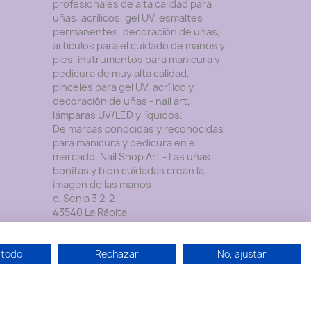
profesionales de alta calidad para
uñas: acrílicos, gel UV, esmaltes
permanentes, decoración de uñas,
artículos para el cuidado de manos y
pies, instrumentos para manicura y
pedicura de muy alta calidad,
pinceles para gel UV, acrílico y
decoración de uñas - nail art,
lámparas UV/LED y lí­quidos.
De marcas conocidas y reconocidas
para manicura y pedicura en el
mercado. Nail Shop Art - Las uñas
bonitas y bien cuidadas crean la
imagen de las manos
c. Senia 3 2-2
43540 La Ràpita
Tarragona
España
 todo
Rechazar
No, ajustar
Contáctenos por WhatsApp:
604969369
Envíenos un mensaje de correo
electrónico:
info@nailshopart.com