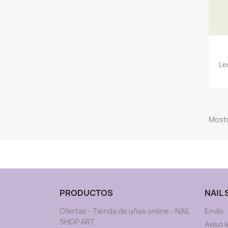
Le
Mostr
PRODUCTOS
NAIL
Ofertas - Tienda de uñas online - NAIL
Envío
SHOP ART
Aviso l