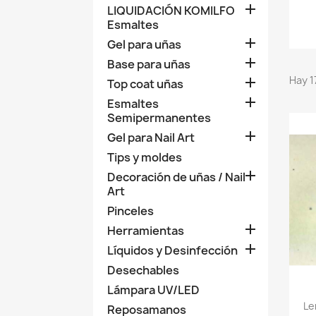

LIQUIDACIÓN KOMILFO
Esmaltes

Gel para uñas

Base para uñas
Hay 1

Top coat uñas

Esmaltes
Semipermanentes

Gel para Nail Art
Tips y moldes

Decoración de uñas / Nail
Art
Pinceles

Herramientas

Líquidos y Desinfección
Desechables
Lámpara UV/LED
Le
Reposamanos