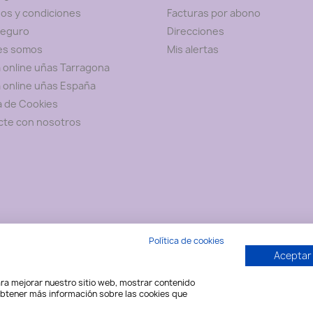
os y condiciones
Facturas por abono
seguro
Direcciones
es somos
Mis alertas
 online uñas Tarragona
 online uñas España
ca de Cookies
cte con nosotros
Política de cookies
Aceptar
para mejorar nuestro sitio web, mostrar contenido
 obtener más información sobre las cookies que
© 2026 - Nail Shop Art - Disseny web: Informàtica CRC