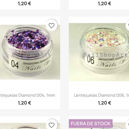
1,20 €
1,20 €
favorite_border
fa
Vista rápida
Vista rápida


ntejuelas Diamond 004, 1mm
Lentejuelas Diamond 006, 
1,20 €
1,20 €
FUERA DE STOCK
favorite_border
fa