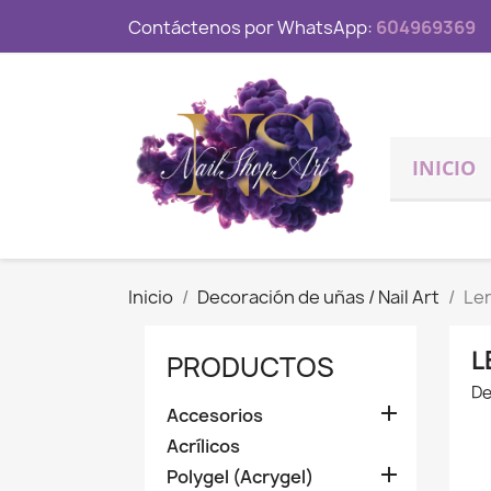
Contáctenos por WhatsApp:
604969369
INICIO
Inicio
Decoración de uñas / Nail Art
Le
L
PRODUCTOS
De

Accesorios
Acrílicos

Polygel (Acrygel)