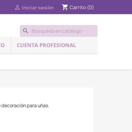
shopping_cart

Carrito
(0)
Iniciar sesión
search
TO
CUENTA PROFESIONAL
e decoración para uñas.