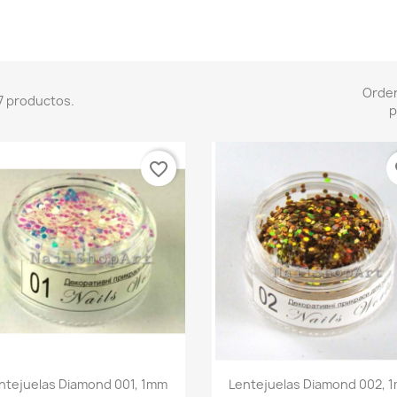
Orde
7 productos.
p
favorite_border
fa
Vista rápida
Vista rápida


ntejuelas Diamond 001, 1mm
Lentejuelas Diamond 002, 