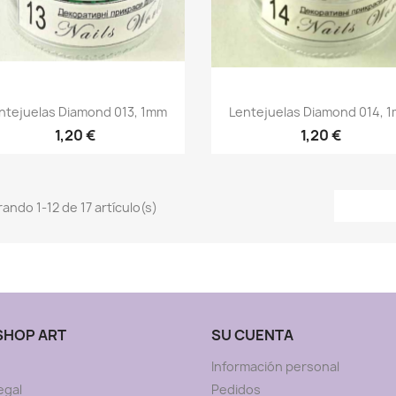
Vista rápida
Vista rápida


ntejuelas Diamond 013, 1mm
Lentejuelas Diamond 014, 
1,20 €
1,20 €
ando 1-12 de 17 artículo(s)
 SHOP ART
SU CUENTA
Información personal
egal
Pedidos