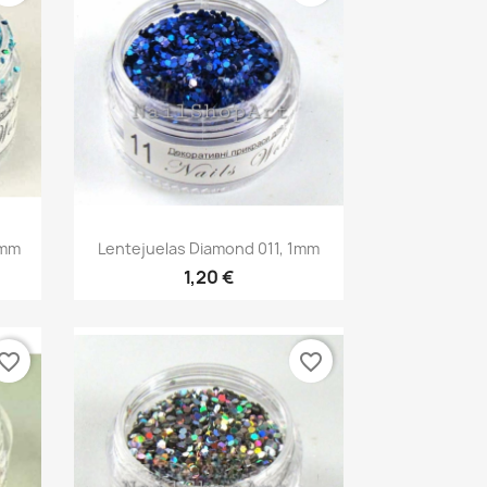
Vista rápida

1mm
Lentejuelas Diamond 011, 1mm
1,20 €
vorite_border
favorite_border