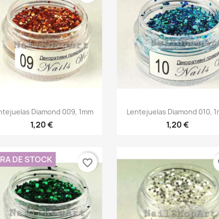
Vista rápida
Vista rápida


ntejuelas Diamond 009, 1mm
Lentejuelas Diamond 010, 
1,20 €
1,20 €
RA DE STOCK
favorite_border
fa