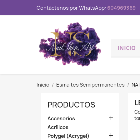
Contáctenos por WhatsApp:
604969369
INICIO
Inicio
Esmaltes Semipermanentes
NA
L
PRODUCTOS
Co

Accesorios
to
Acrílicos

Polygel (Acrygel)