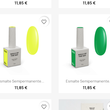
11,85 €
11,85 €
favorite_border
fa
Vista rápida
Vista rápida


smalte Semipermanente...
Esmalte Semipermanente.
11,85 €
11,85 €
favorite_border
fa