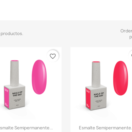
Orde
 productos.
p
favorite_border
fa
Vista rápida
Vista rápida


smalte Semipermanente...
Esmalte Semipermanente.