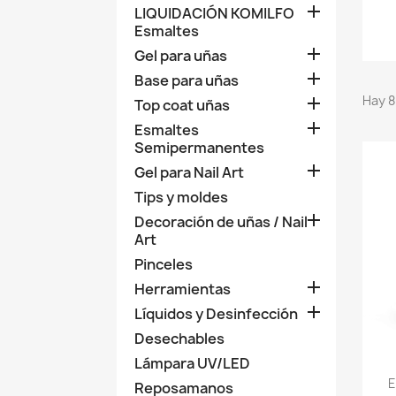

LIQUIDACIÓN KOMILFO
Esmaltes

Gel para uñas

Base para uñas
Hay 8

Top coat uñas

Esmaltes
Semipermanentes

Gel para Nail Art
Tips y moldes

Decoración de uñas / Nail
Art
Pinceles

Herramientas

Líquidos y Desinfección
Desechables
Lámpara UV/LED
E
Reposamanos