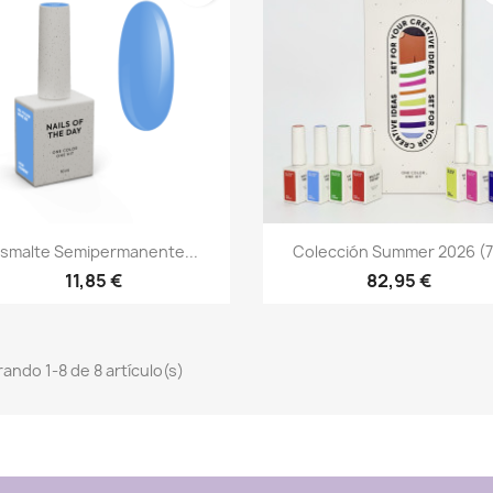
Vista rápida
Vista rápida


smalte Semipermanente...
Colección Summer 2026 (7.
11,85 €
82,95 €
ando 1-8 de 8 artículo(s)