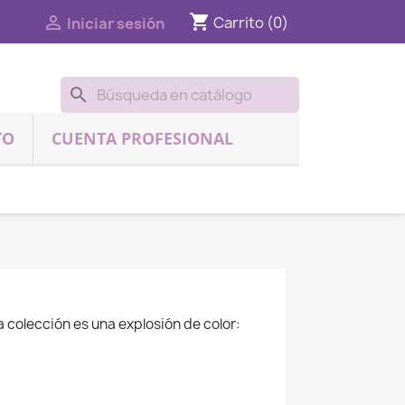
shopping_cart

Carrito
(0)
Iniciar sesión
search
TO
CUENTA PROFESIONAL
 colección es una explosión de color: