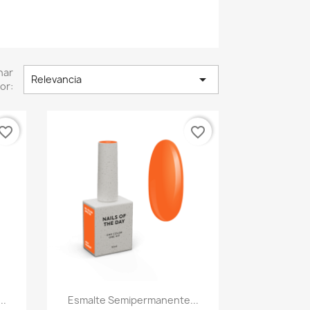
nar

Relevancia
or:
vorite_border
favorite_border
Vista rápida

..
Esmalte Semipermanente...