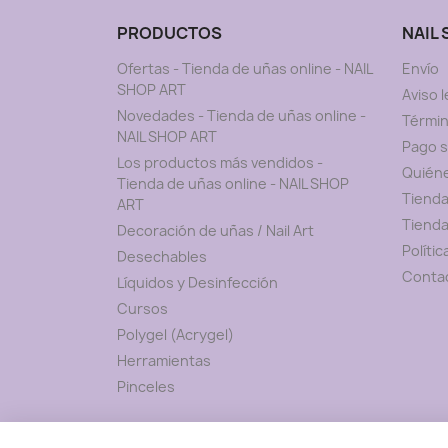
PRODUCTOS
NAIL
Ofertas - Tienda de uñas online - NAIL
Envío
SHOP ART
Aviso l
Novedades - Tienda de uñas online -
Términ
NAIL SHOP ART
Pago 
Los productos más vendidos -
Quién
Tienda de uñas online - NAIL SHOP
Tienda
ART
Tienda
Decoración de uñas / Nail Art
Políti
Desechables
Conta
Líquidos y Desinfección
Cursos
Polygel (Acrygel)
Herramientas
Pinceles