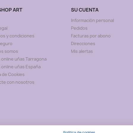
 SHOP ART
SU CUENTA
Información personal
egal
Pedidos
os y condiciones
Facturas por abono
seguro
Direcciones
es somos
Mis alertas
 online uñas Tarragona
 online uñas España
ca de Cookies
cte con nosotros
Política de cookies