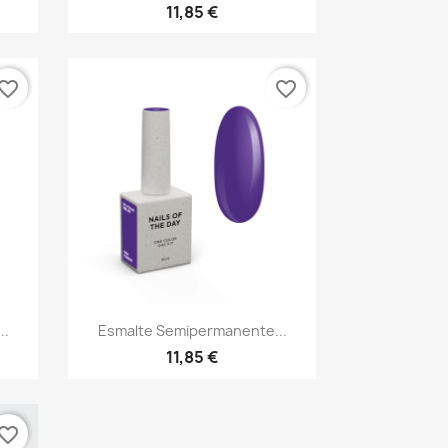
11,85 €
vorite_border
favorite_border
Vista rápida

..
Esmalte Semipermanente...
11,85 €
vorite_border