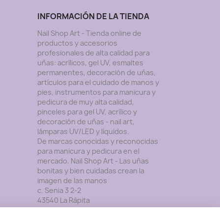
INFORMACIÓN DE LA TIENDA
Nail Shop Art - Tienda online de
productos y accesorios
profesionales de alta calidad para
uñas: acrílicos, gel UV, esmaltes
permanentes, decoración de uñas,
artículos para el cuidado de manos y
pies, instrumentos para manicura y
pedicura de muy alta calidad,
pinceles para gel UV, acrílico y
decoración de uñas - nail art,
lámparas UV/LED y lí­quidos.
De marcas conocidas y reconocidas
para manicura y pedicura en el
mercado. Nail Shop Art - Las uñas
bonitas y bien cuidadas crean la
imagen de las manos
c. Senia 3 2-2
43540 La Ràpita
Tarragona
España