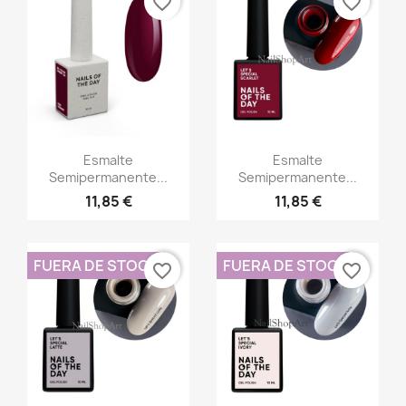
favorite_border
favorite_border
Vista rápida
Vista rápida


Esmalte
Esmalte
Semipermanente...
Semipermanente...
11,85 €
11,85 €
FUERA DE STOCK
FUERA DE STOCK
favorite_border
favorite_border