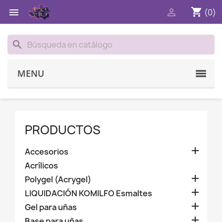
shopping_cart


(0)
search
MENU
PRODUCTOS

Accesorios
Acrílicos

Polygel (Acrygel)

LIQUIDACIÓN KOMILFO Esmaltes

Gel para uñas

Base para uñas