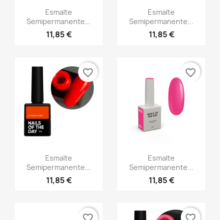
Vista rápida
Vista rápida


Esmalte
Esmalte
Semipermanente...
Semipermanente...
11,85 €
11,85 €
favorite_border
favorite_border
Vista rápida
Vista rápida


Esmalte
Esmalte
Semipermanente...
Semipermanente...
11,85 €
11,85 €
favorite_border
favorite_border