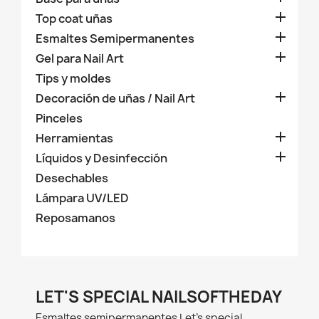

Top coat uñas

Esmaltes Semipermanentes

Gel para Nail Art
Tips y moldes

Decoración de uñas / Nail Art
Pinceles

Herramientas

Líquidos y Desinfección
Desechables
Lámpara UV/LED
Reposamanos
LET'S SPECIAL NAILSOFTHEDAY
Esmaltes semipermanentes Let's special