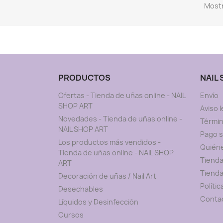
Mostr
PRODUCTOS
NAIL
Ofertas - Tienda de uñas online - NAIL
Envío
SHOP ART
Aviso l
Novedades - Tienda de uñas online -
Términ
NAIL SHOP ART
Pago 
Los productos más vendidos -
Quién
Tienda de uñas online - NAIL SHOP
Tienda
ART
Tienda
Decoración de uñas / Nail Art
Políti
Desechables
Conta
Líquidos y Desinfección
Cursos