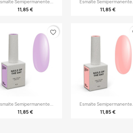


smalte Semipermanente...
Esmalte Semipermanente.
11,85 €
11,85 €
favorite_border
fa
Vista rápida
Vista rápida


smalte Semipermanente...
Esmalte Semipermanente.
11,85 €
11,85 €