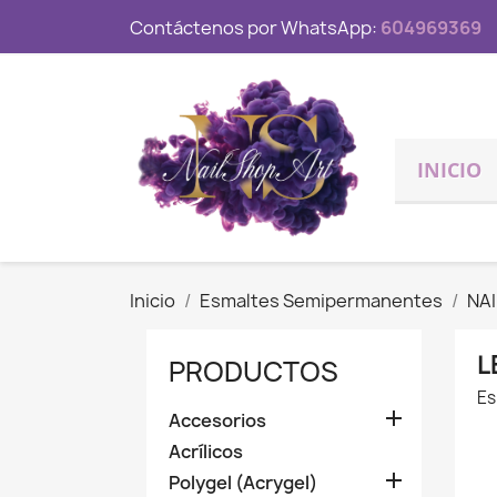
Contáctenos por WhatsApp:
604969369
INICIO
Inicio
Esmaltes Semipermanentes
NA
L
PRODUCTOS
Es

Accesorios
Acrílicos

Polygel (Acrygel)