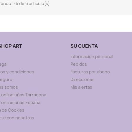
ando 1-6 de 6 artículo(s)
 SHOP ART
SU CUENTA
Información personal
egal
Pedidos
os y condiciones
Facturas por abono
seguro
Direcciones
es somos
Mis alertas
 online uñas Tarragona
 online uñas España
ca de Cookies
cte con nosotros