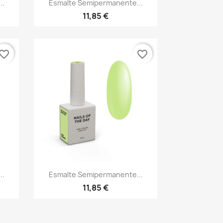

..
Esmalte Semipermanente...
11,85 €
vorite_border
favorite_border
Vista rápida

..
Esmalte Semipermanente...
11,85 €