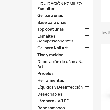

LIQUIDACIÓN KOMILFO
Esmaltes

Gel para uñas

Base para uñas

Top coat uñas
Hay 6

Esmaltes
Semipermanentes

Gel para Nail Art
Tips y moldes

Decoración de uñas / Nail
Art
Pinceles

Herramientas

Líquidos y Desinfección
Desechables
Lámpara UV/LED
Reposamanos