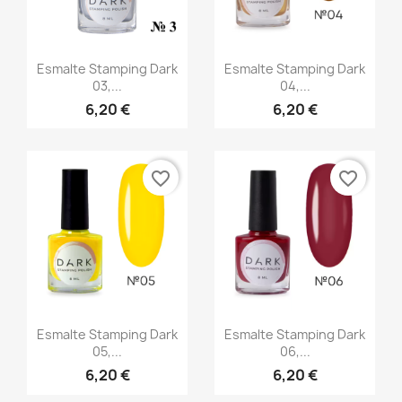
Vista rápida
Vista rápida


Esmalte Stamping Dark
Esmalte Stamping Dark
03,...
04,...
6,20 €
6,20 €
favorite_border
favorite_border
Vista rápida
Vista rápida


Esmalte Stamping Dark
Esmalte Stamping Dark
05,...
06,...
6,20 €
6,20 €