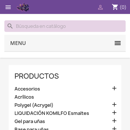
shopping_cart


(0)
search
MENU
PRODUCTOS

Accesorios
Acrílicos

Polygel (Acrygel)

LIQUIDACIÓN KOMILFO Esmaltes

Gel para uñas

Base para uñas