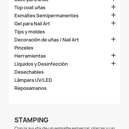

Top coat uñas

Esmaltes Semipermanentes

Gel para Nail Art
Tips y moldes

Decoración de uñas / Nail Art
Pinceles

Herramientas

Líquidos y Desinfección
Desechables
Lámpara UV/LED
Reposamanos
STAMPING
Con la ayuda de un esmalte especial, placas y un