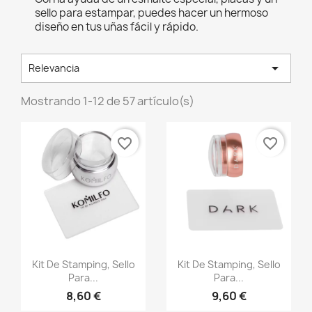
sello para estampar, puedes hacer un hermoso
diseño en tus uñas fácil y rápido.

Relevancia
Mostrando 1-12 de 57 artículo(s)
favorite_border
favorite_border
Vista rápida
Vista rápida


Kit De Stamping, Sello
Kit De Stamping, Sello
Para...
Para...
8,60 €
9,60 €