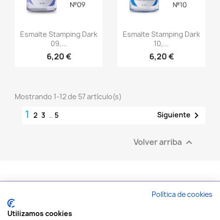
Vista rápida
Vista rápida


Esmalte Stamping Dark
Esmalte Stamping Dark
09,...
10,...
6,20 €
6,20 €
Mostrando 1-12 de 57 artículo(s)
1

Siguiente
2
3
…
5
Volver arriba

Política de cookies
PRODUCTOS

Utilizamos cookies